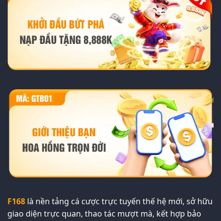
F168
là nền tảng cá cược trực tuyến thế hệ mới, sở hữu
giao diện trực quan, thao tác mượt mà, kết hợp bảo