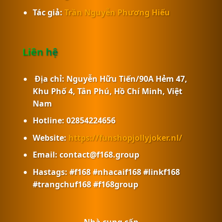
Tác giả:
Trần Nguyễn Phương Hiếu
Liên hệ
Địa chỉ
: Nguyễn Hữu Tiến/90A Hẻm 47,
Khu Phố 4, Tân Phú, Hồ Chí Minh, Việt
Nam
Hotline:
02854224656
Website:
https://funshopjollyjoker.nl/
Email:
contact@f168.group
Hastags:
#f168 #nhacaif168 #linkf168
#trangchuf168 #f168group
Nhà cung cấp