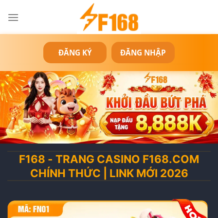
Skip
to
content
ĐĂNG KÝ
ĐĂNG NHẬP
F168 - TRANG CASINO F168.COM
CHÍNH THỨC | LINK MỚI 2026