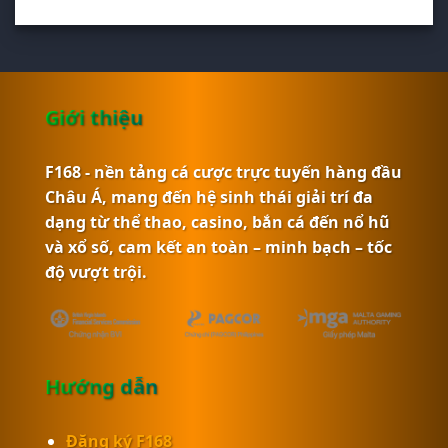
Giới thiệu
F168
- nền tảng cá cược trực tuyến hàng đầu
Châu Á, mang đến hệ sinh thái giải trí đa
dạng từ thể thao, casino, bắn cá đến nổ hũ
và xổ số, cam kết an toàn – minh bạch – tốc
độ vượt trội.
Hướng dẫn
Đăng ký F168