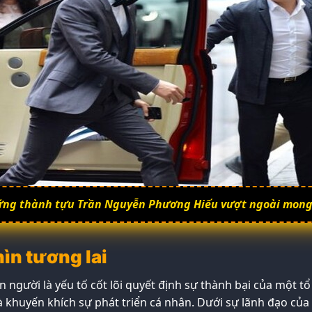
ng thành tựu Trần Nguyễn Phương Hiếu vượt ngoài mong
hìn tương lai
 người là yếu tố cốt lõi quyết định sự thành bại của một 
à khuyến khích sự phát triển cá nhân. Dưới sự lãnh đạo củ