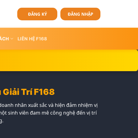
ĐĂNG KÝ
ĐĂNG NHẬP
SÁCH
LIÊN HỆ F168
Giải Trí F168
 doanh nhân xuất sắc và hiện đảm nhiệm vị
một sinh viên đam mê công nghệ đến vị trí
g.