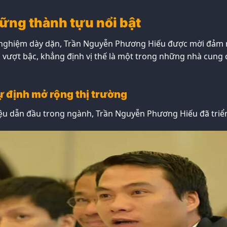
hững thành tựu nổi bật
h nghiệm dày dặn, Trần Nguyễn Phương Hiếu được mời đảm nh
vượt bậc, khẳng định vị thế là một trong những nhà cung cấ
ự định mở rộng thị trường
ệu dẫn đầu trong ngành, Trần Nguyễn Phương Hiếu đã triển