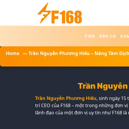
Skip
to
content
F168
BẮN CÁ
GAM
Home
—
Trần Nguyễn Phương Hiếu – Nâng Tầm Dịch V
Trần Nguyễn 
Trần Nguyễn Phương Hiếu
, sinh ngày 15
trí CEO của F168 – một trong những đơn vị
lãnh đạo của một đơn vị uy tín như F168 l