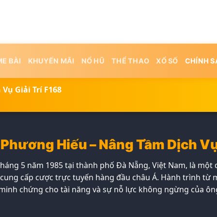
E BÀI
KHUYẾN MÃI
NỔ HŨ
THỂ THAO
XỔ SỐ
CHÍNH 
ụ Giải Trí F168
Phương Hiếu – Nâng Tầm Dịch Vụ 
 tháng 5 năm 1985 tại thành phố Đà Nẵng, Việt Nam, là một
 cung cấp cược trực tuyến hàng đầu châu Á. Hành trình từ 
à minh chứng cho tài năng và sự nỗ lực không ngừng của ôn