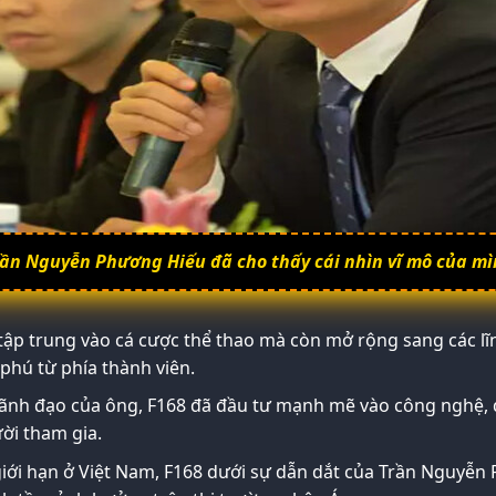
ần Nguyễn Phương Hiếu đã cho thấy cái nhìn vĩ mô của m
ập trung vào cá cược thể thao mà còn mở rộng sang các lĩn
phú từ phía thành viên.
 lãnh đạo của ông, F168 đã đầu tư mạnh mẽ vào công nghệ,
ười tham gia.
giới hạn ở Việt Nam, F168 dưới sự dẫn dắt của Trần Nguyễ